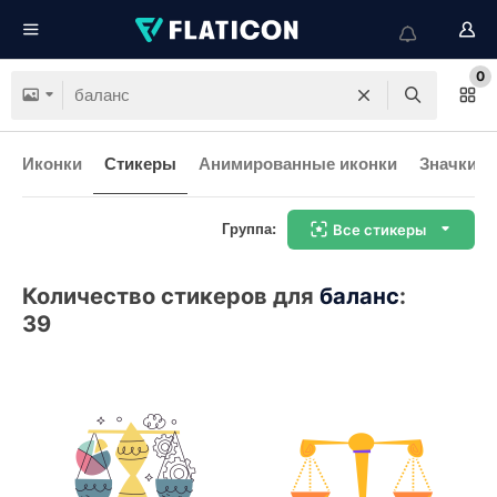
0
Иконки
Стикеры
Анимированные иконки
Значки и
Группа:
Все стикеры
Количество стикеров для
баланс
:
39