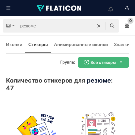
0
Иконки
Стикеры
Анимированные иконки
Значки и
Группа:
Все стикеры
Количество стикеров для
резюме
:
47