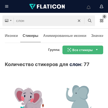
0
Иконки
Стикеры
Анимированные иконки
Значки и
Группа:
Все стикеры
Количество стикеров для
слон
:
77