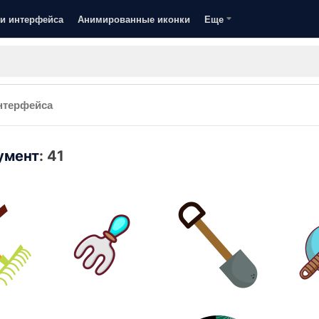
и интерфейса
Анимированные иконки
Еще
нтерфейса
умент
:
41