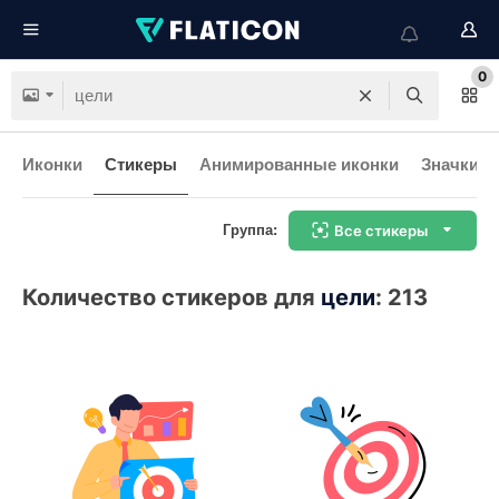
0
Иконки
Стикеры
Анимированные иконки
Значки и
Группа:
Все стикеры
Количество стикеров для
цели
:
213