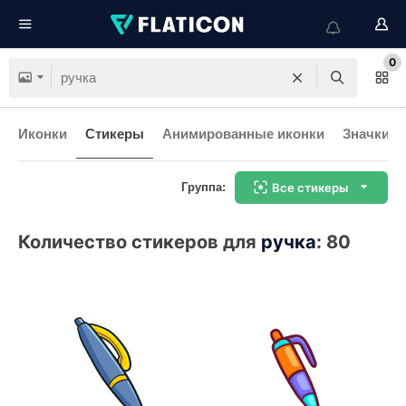
0
Иконки
Стикеры
Анимированные иконки
Значки и
Группа:
Все стикеры
Количество стикеров для
ручка
:
80