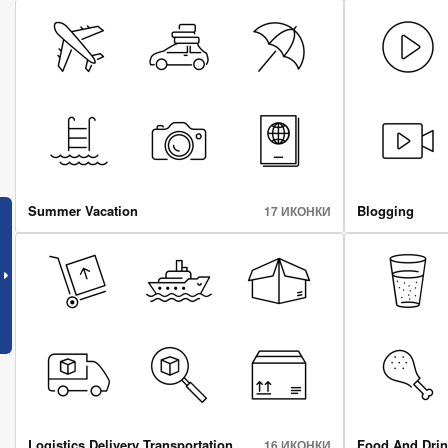
Summer Vacation
Blogging
17 ИКОНКИ
Logistics Delivery Transportation
Food And Drin
16 ИКОНКИ