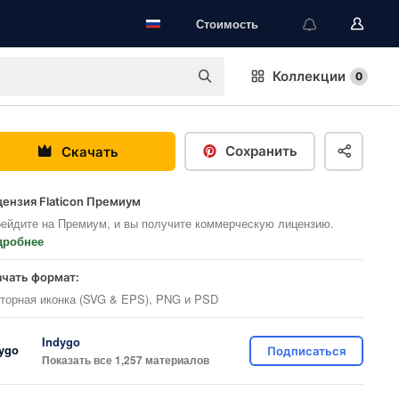
Стоимость
Коллекции
0
Сохранить
Скачать
ензия Flaticon Премиум
ейдите на Премиум, и вы получите коммерческую лицензию.
дробнее
ачать формат:
торная иконка (SVG & EPS), PNG и PSD
Indygo
Подписаться
Показать все 1,257 материалов