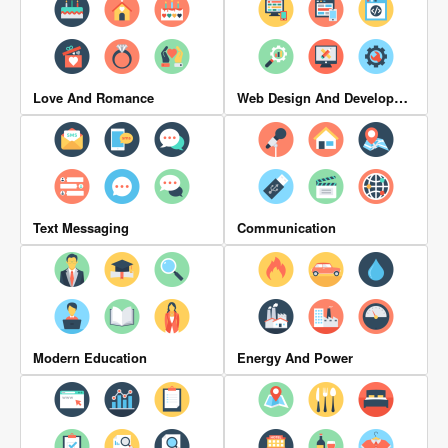
Web Design And Development
Love And Romance
Text Messaging
Communication
Modern Education
Energy And Power