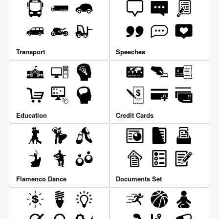
Transport
Speeches
Education
Credit Cards
Flamenco Dance
Documents Set