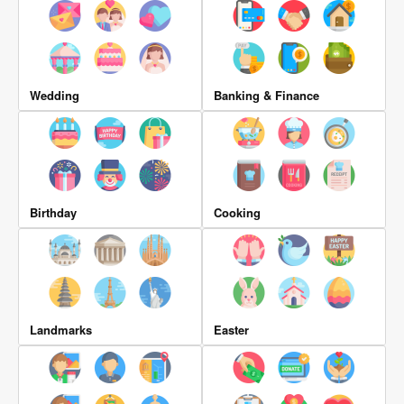
Wedding
Banking & Finance
Birthday
Cooking
Landmarks
Easter