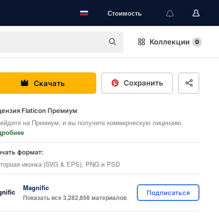
Стоимость
Коллекции
0
Сохранить
Скачать
ензия Flaticon Премиум
ейдите на Премиум, и вы получите коммерческую лицензию.
дробнее
ачать формат:
торная иконка (SVG & EPS), PNG и PSD
Magnific
Подписаться
Показать все 3,282,856 материалов