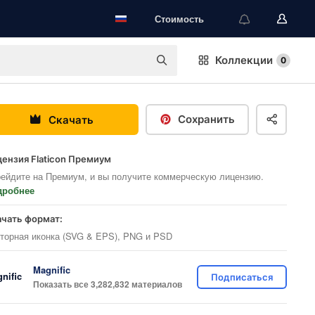
Стоимость
Коллекции
0
Сохранить
Скачать
ензия Flaticon Премиум
ейдите на Премиум, и вы получите коммерческую лицензию.
дробнее
ачать формат:
торная иконка (SVG & EPS), PNG и PSD
Magnific
Подписаться
Показать все 3,282,832 материалов