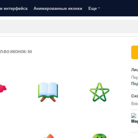
и интерфейса
Анимированные иконки
Еще
Л-ВО ИКОНОК: 50
Лиц
Пер
По
Ск
Век