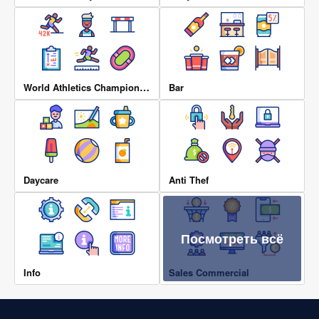
World Athletics Championship
Bar
Daycare
Anti Thef
Посмотреть всё
Info
Sales Commercial