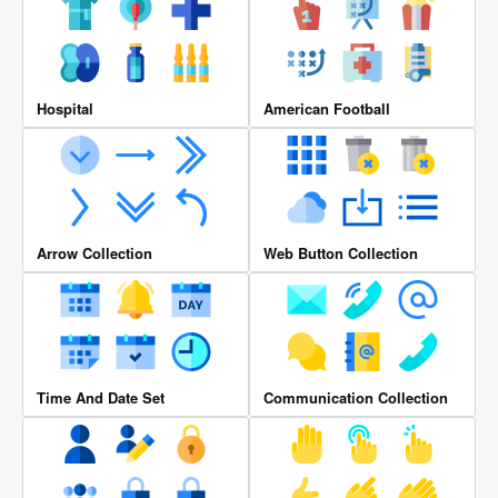
Hospital
American Football
Arrow Collection
Web Button Collection
Time And Date Set
Communication Collection