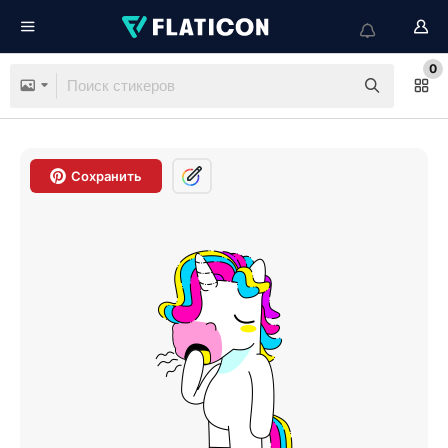
0
Сохранить