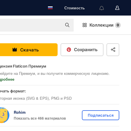
Стоимость
Коллекции
0
Сохранить
Скачать
ензия Flaticon Премиум
ейдите на Премиум, и вы получите коммерческую лицензию.
дробнее
ачать формат:
торная иконка (SVG & EPS), PNG и PSD
Rohim
Подписаться
Показать все 466 материалов