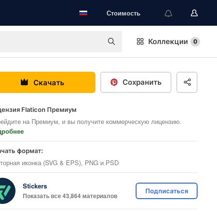
Стоимость
Коллекции
0
Сохранить
Скачать
ензия Flaticon Премиум
ейдите на Премиум, и вы получите коммерческую лицензию.
дробнее
ачать формат:
торная иконка (SVG & EPS), PNG и PSD
Stickers
Подписаться
Показать все 43,864 материалов