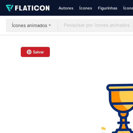
Autores
Ícones
Figurinhas
Ícone
Ícones animados
Salvar