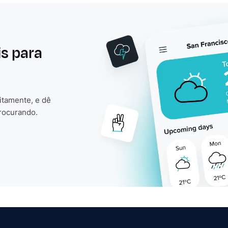
is para
itamente, e dê
rocurando.