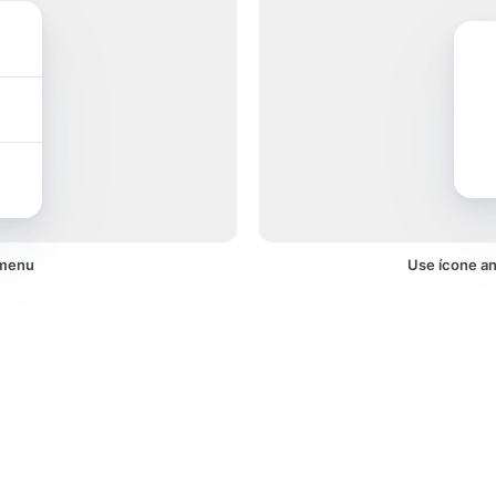
 menu
Use ícone a