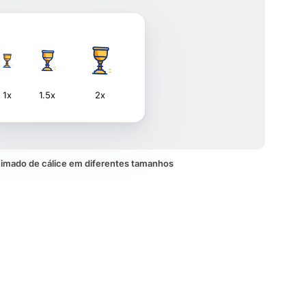
1x
1.5x
2x
nimado de cálice em diferentes tamanhos