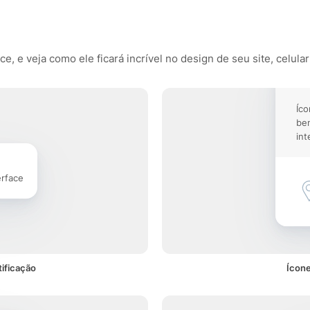
, e veja como ele ficará incrível no design de seu site, celular
Íco
be
int
erface
ificação
Ícone