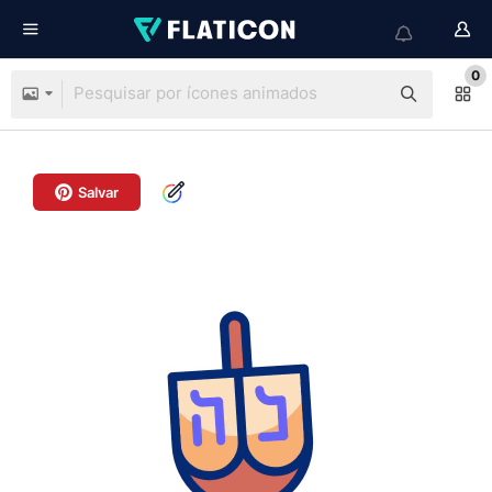
0
Salvar