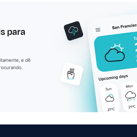
is para
itamente, e dê
rocurando.