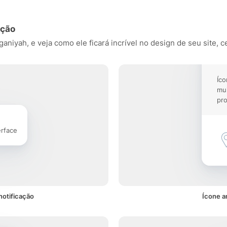
ação
niyah, e veja como ele ficará incrível no design de seu site, ce
Íco
mu
pro
erface
notificação
Ícone a