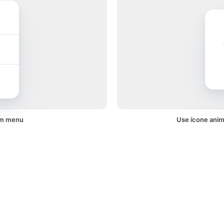
um menu
Use ícone anim