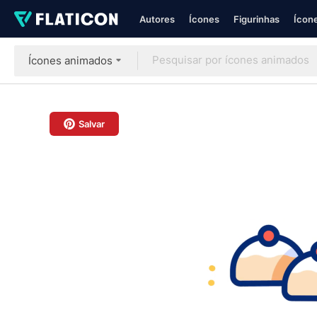
Autores
Ícones
Figurinhas
Ícone
Ícones animados
Salvar