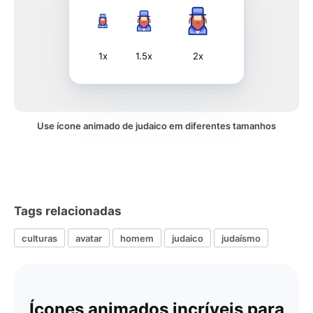
1x
1.5x
2x
Use ícone animado de judaico em diferentes tamanhos
Tags relacionadas
culturas
avatar
homem
judaico
judaísmo
Ícones animados incríveis para