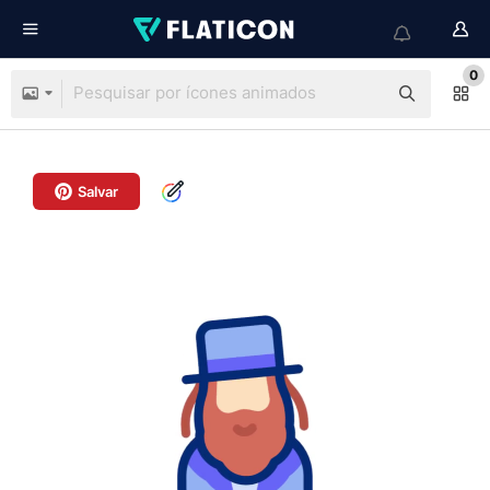
0
Salvar