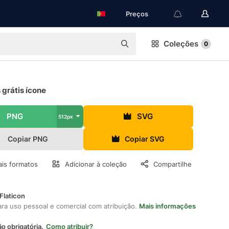
Preços
Coleções
0
 grátis ícone
PNG
SVG
512px
Copiar PNG
Copiar SVG
is formatos
Adicionar à coleção
Compartilhe
Flaticon
ara uso pessoal e comercial com atribuição.
Mais informações
ão obrigatória.
Como atribuir?