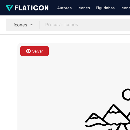
Autores
Ícones
Figurinhas
Ícone
ícones
Salvar