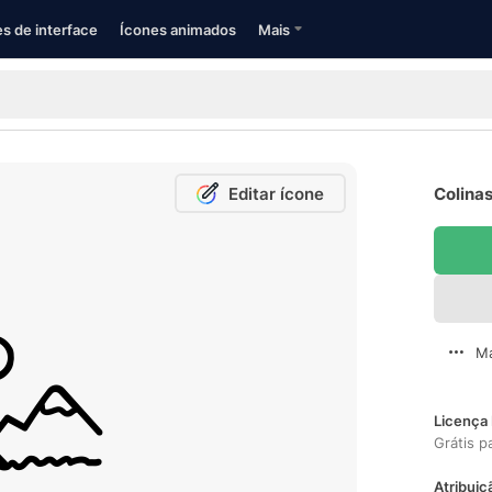
s de interface
Ícones animados
Mais
Editar ícone
Colinas
Ma
Licença 
Grátis p
Atribuiç