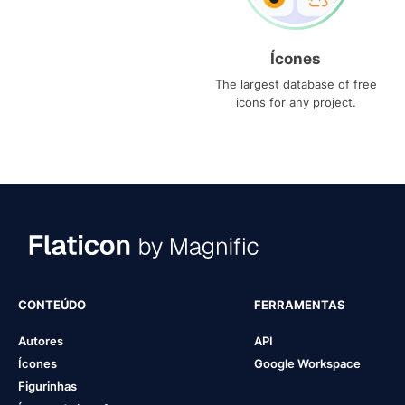
Ícones
The largest database of free
icons for any project.
CONTEÚDO
FERRAMENTAS
Autores
API
Ícones
Google Workspace
Figurinhas