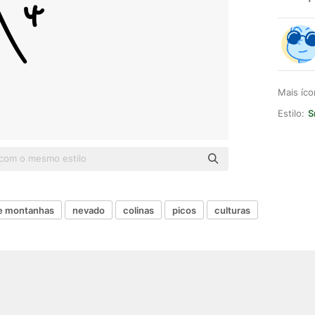
Mais íc
Estilo:
S
e montanhas
nevado
colinas
picos
culturas