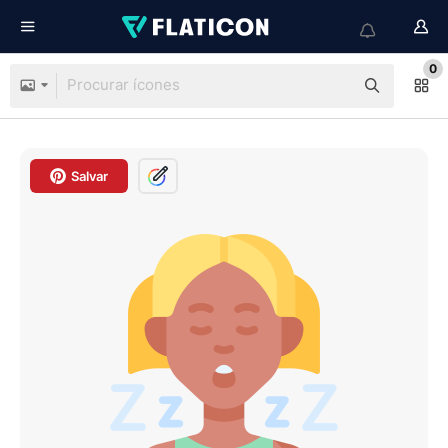
0
Salvar