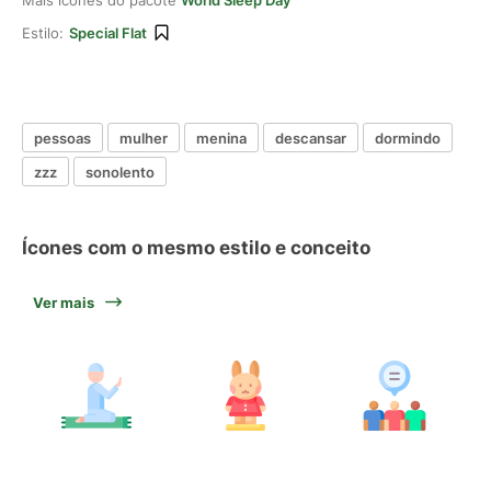
Mais ícones do pacote
World Sleep Day
Estilo:
Special Flat
pessoas
mulher
menina
descansar
dormindo
zzz
sonolento
Ícones com o mesmo estilo e conceito
Ver mais