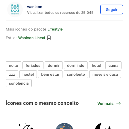
wanicon
Seguir
Visualizar todos os recursos de 25,045
Mais ícones do pacote
Lifestyle
Estilo:
Wanicon Lineal
noite
feriados
dormir
dormindo
hotel
cama
zzz
hostel
bem estar
sonolento
móveis e casa
sonolência
Ícones com o mesmo conceito
Ver mais