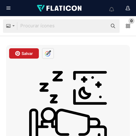
0
Salvar