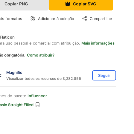
Copiar PNG
Copiar SVG
is formatos
Adicionar à coleção
Compartilhe
Flaticon
ara uso pessoal e comercial com atribuição.
Mais informações
ão obrigatória.
Como atribuir?
Magnific
Seguir
Visualizar todos os recursos de 3,282,856
ones do pacote
Influencer
asic Straight Filled