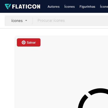
Autores
Ícones
Figurinhas
Ícone
ícones
Salvar