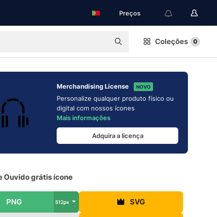
Preços
Coleções
0
Merchandising License
NOVO
Personalize qualquer produto físico ou
digital com nossos ícones
Mais informações
Adquira a licença
 Ouvido grátis ícone
PNG
SVG
512px