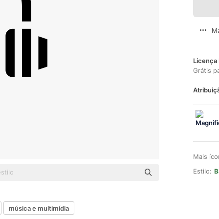
Ma
Licença 
Grátis p
Atribuiç
Mais íc
Estilo:
B
música e multimídia