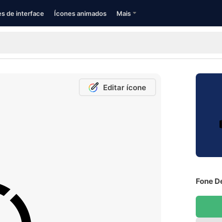
s de interface
Ícones animados
Mais
Editar ícone
Fone De