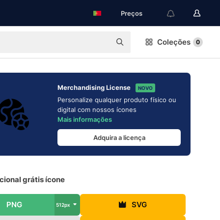
Preços
Coleções
0
Merchandising License
NOVO
Personalize qualquer produto físico ou
digital com nossos ícones
Mais informações
Adquira a licença
cional grátis ícone
PNG
SVG
512px