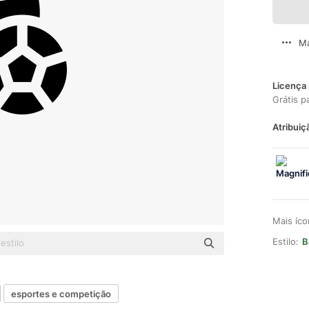
Ma
Licença 
Grátis p
Atribuiç
Mais íc
Estilo:
B
esportes e competição