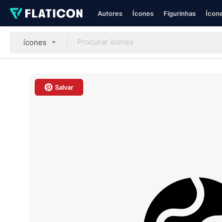
Autores
Ícones
Figurinhas
Ícone
ícones
Salvar