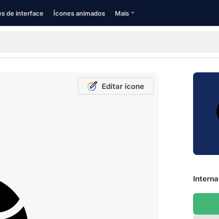
s de interface
Ícones animados
Mais
Editar ícone
Interna