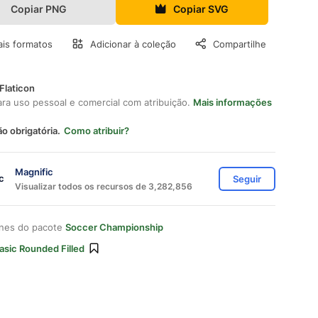
Copiar PNG
Copiar SVG
is formatos
Adicionar à coleção
Compartilhe
Flaticon
ara uso pessoal e comercial com atribuição.
Mais informações
ão obrigatória.
Como atribuir?
Magnific
Seguir
Visualizar todos os recursos de 3,282,856
ones do pacote
Soccer Championship
asic Rounded Filled