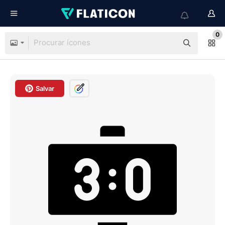
0
Salvar