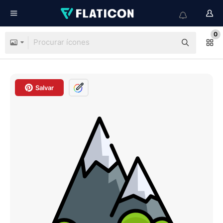
0
Salvar