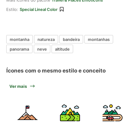
Mais ícones do pacote
Travel & Places Emoticons
Estilo:
Special Lineal Color
montanha
natureza
bandeira
montanhas
panorama
neve
altitude
Ícones com o mesmo estilo e conceito
Ver mais