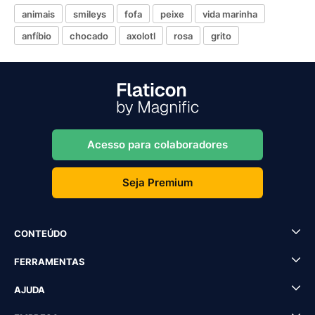
animais
smileys
fofa
peixe
vida marinha
anfíbio
chocado
axolotl
rosa
grito
Acesso para colaboradores
Seja Premium
CONTEÚDO
FERRAMENTAS
AJUDA