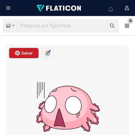
0
Salvar