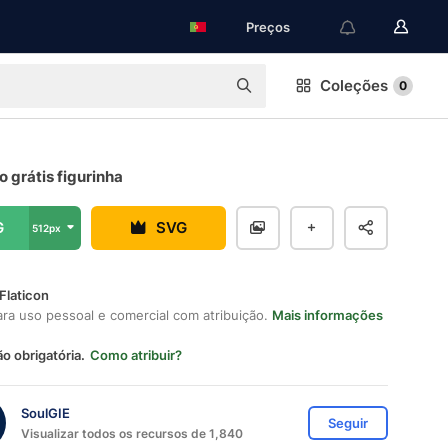
Preços
Coleções
0
 grátis figurinha
G
SVG
512px
Flaticon
ara uso pessoal e comercial com atribuição.
Mais informações
ão obrigatória.
Como atribuir?
SoulGIE
Seguir
Visualizar todos os recursos de 1,840