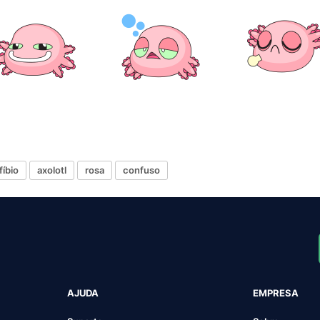
fíbio
axolotl
rosa
confuso
AJUDA
EMPRESA