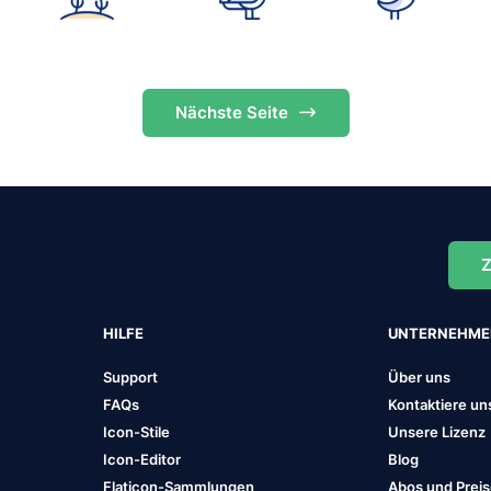
Nächste
Seite
Z
HILFE
UNTERNEHM
Support
Über uns
FAQs
Kontaktiere un
Icon-Stile
Unsere Lizenz
Icon-Editor
Blog
Flaticon-Sammlungen
Abos und Prei