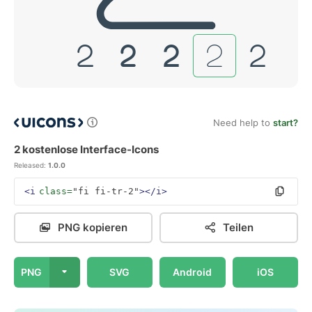
Need help to
start?
2 kostenlose Interface-Icons
Released:
1.0.0
<i
class=
"fi fi-tr-2"
></i>
PNG kopieren
Teilen
PNG
SVG
Android
iOS