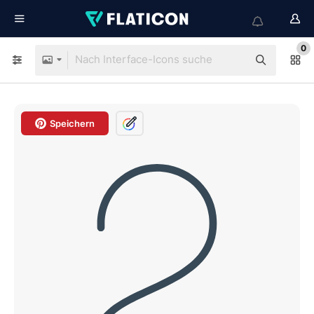
0
Speichern