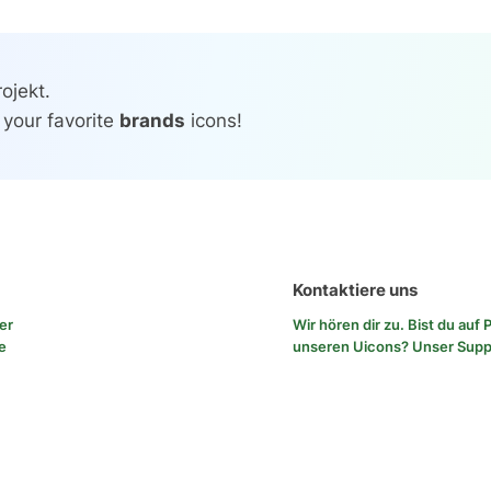
ojekt.
 your favorite
brands
icons!
Kontaktiere uns
rer
Wir hören dir zu. Bist du au
e
unseren Uicons?
Unser Sup