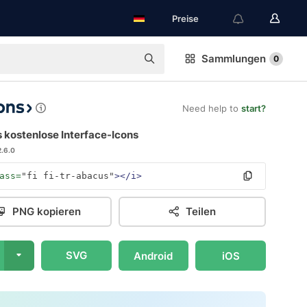
Preise
Sammlungen
0
Need help to
start?
 kostenlose Interface-Icons
2.6.0
ass=
"fi fi-tr-abacus"
></i>
PNG kopieren
Teilen
SVG
Android
iOS