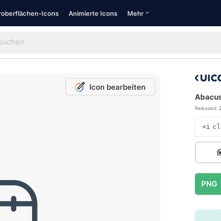
oberflächen-Icons
Animierte Icons
Mehr
Icon bearbeiten
Abacus
Released:
<i
cl
PNG