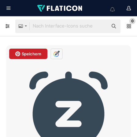
0
Speichern