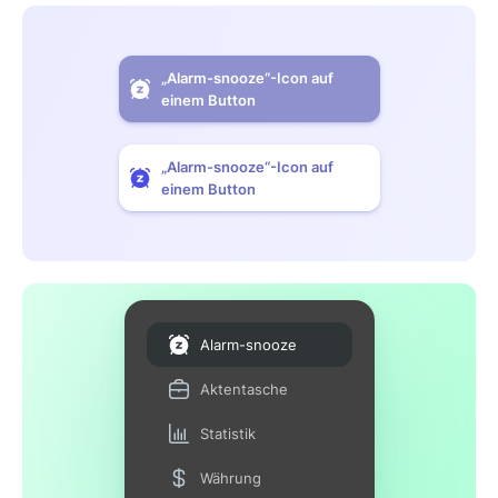
„Alarm-snooze“-Icon auf
einem Button
„Alarm-snooze“-Icon auf
einem Button
Alarm-snooze
Aktentasche
Statistik
Währung