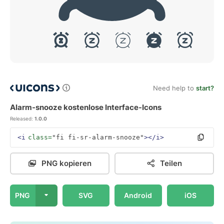
Need help to
start?
Alarm-snooze kostenlose Interface-Icons
Released:
1.0.0
<i
class=
"fi fi-sr-alarm-snooze"
></i>
PNG kopieren
Teilen
PNG
SVG
Android
iOS