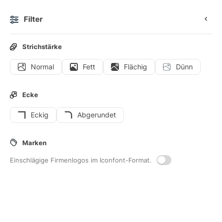
Filter
0
Strichstärke
Normal
Fett
Flächig
Dünn
Icons
Benutzeroberflächen-Icons
Ecke
Eckig
Abgerundet
11
Weckruf
-Interface-Icons
Marken
Einschlägige Firmenlogos im Iconfont-Format.