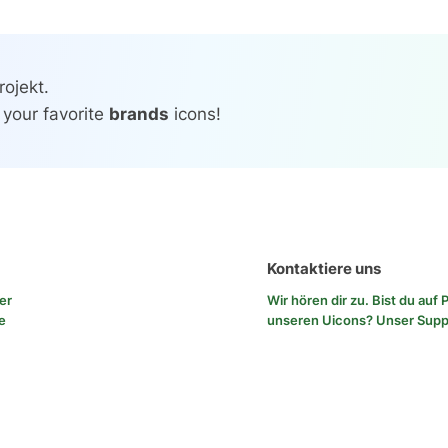
ojekt.
 your favorite
brands
icons!
Kontaktiere uns
rer
Wir hören dir zu. Bist du au
e
unseren Uicons?
Unser Sup