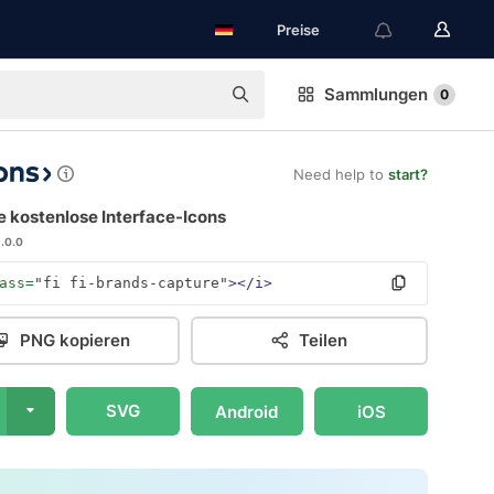
Preise
Sammlungen
0
Need help to
start?
e kostenlose Interface-Icons
1.0.0
ass=
"fi fi-brands-capture"
></i>
PNG kopieren
Teilen
SVG
Android
iOS