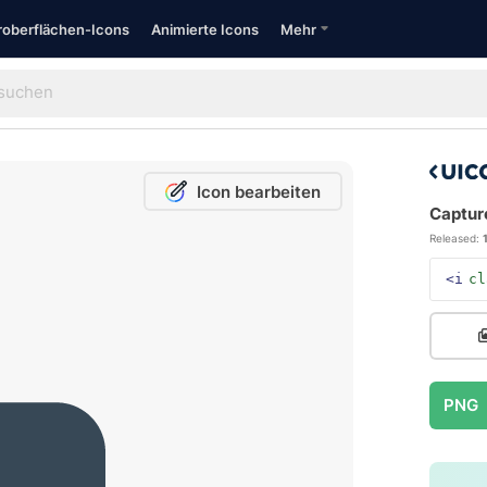
oberflächen-Icons
Animierte Icons
Mehr
Icon bearbeiten
Captur
Released:
<i
cl
PNG