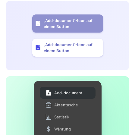
„Add-document“-Icon auf
einem Button
„Add-document“-Icon auf
einem Button
Add-document
Aktentasche
Statistik
Währung