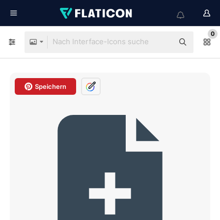
0
Speichern