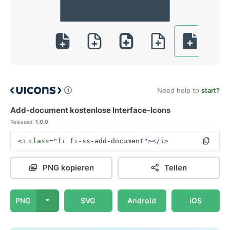
Need help to
start?
Add-document kostenlose Interface-Icons
Released:
1.0.0
<i
class=
"fi fi-ss-add-document"
></i>
PNG kopieren
Teilen
PNG
SVG
Android
iOS