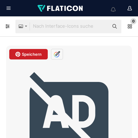
0
Speichern