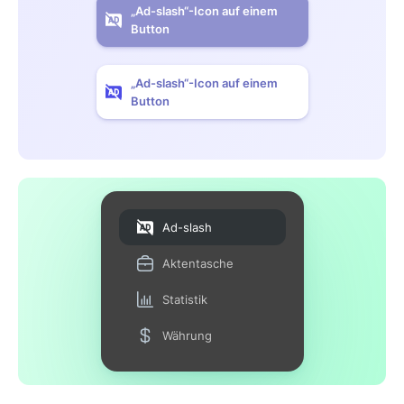
„Ad-slash“-Icon auf einem
Button
„Ad-slash“-Icon auf einem
Button
Ad-slash
Aktentasche
Statistik
Währung