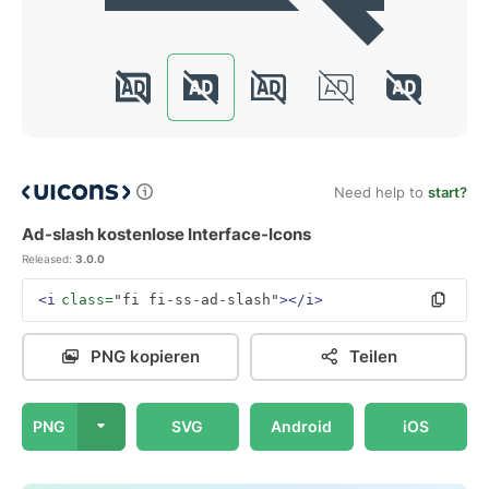
Need help to
start?
Ad-slash kostenlose Interface-Icons
Released:
3.0.0
<i
class=
"fi fi-ss-ad-slash"
></i>
PNG kopieren
Teilen
PNG
SVG
Android
iOS