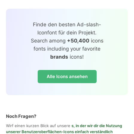
Finde den besten Ad-slash-
Iconfont für dein Projekt.
Search among
+50,400
icons
fonts including your favorite
brands
icons!
Alle Icons ansehen
Noch Fragen?
Wirf einen kurzen Blick auf unsere
s, in der wir dir die Nutzung
unserer Benutzeroberflächen-Icons einfach verständlich