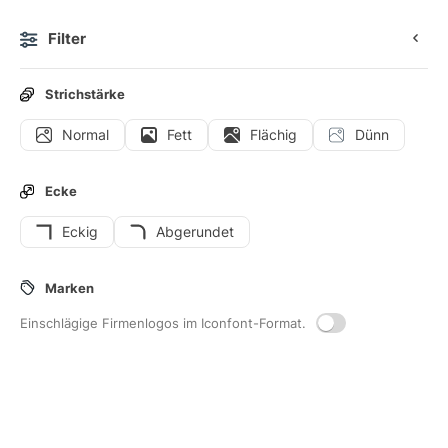
Filter
0
Strichstärke
Normal
Fett
Flächig
Dünn
Icons
Benutzeroberflächen-Icons
Ecke
Eckig
Abgerundet
16
Keine-werbung
-Interface-Icons
Marken
Einschlägige Firmenlogos im Iconfont-Format.