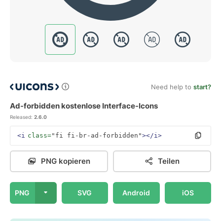
Need help to
start?
Ad-forbidden kostenlose Interface-Icons
Released:
2.6.0
<i
class=
"fi fi-br-ad-forbidden"
></i>
PNG kopieren
Teilen
PNG
SVG
Android
iOS