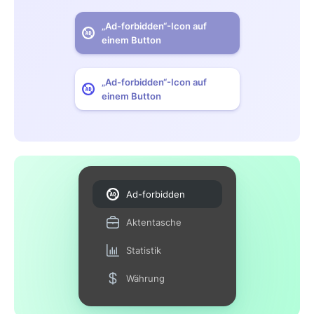
„Ad-forbidden“-Icon auf
einem Button
„Ad-forbidden“-Icon auf
einem Button
Ad-forbidden
Aktentasche
Statistik
Währung