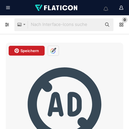
0
Speichern