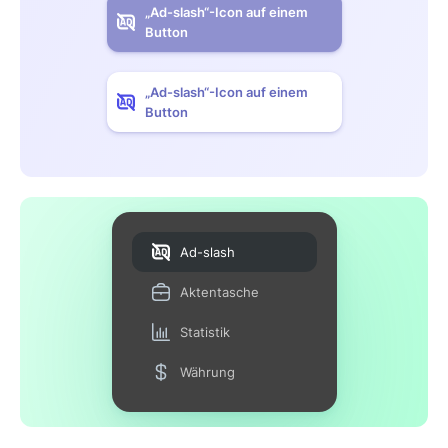
„Ad-slash“-Icon auf einem
Button
„Ad-slash“-Icon auf einem
Button
Ad-slash
Aktentasche
Statistik
Währung