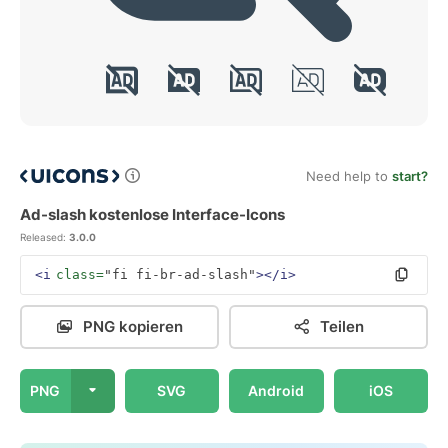
Need help to
start?
Ad-slash kostenlose Interface-Icons
Released:
3.0.0
<i
class=
"fi fi-br-ad-slash"
></i>
PNG kopieren
Teilen
PNG
SVG
Android
iOS