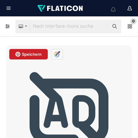
0
Speichern