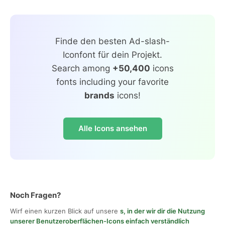
Finde den besten Ad-slash-
Iconfont für dein Projekt.
Search among
+50,400
icons
fonts including your favorite
brands
icons!
Alle Icons ansehen
Noch Fragen?
Wirf einen kurzen Blick auf unsere
s, in der wir dir die Nutzung
unserer Benutzeroberflächen-Icons einfach verständlich