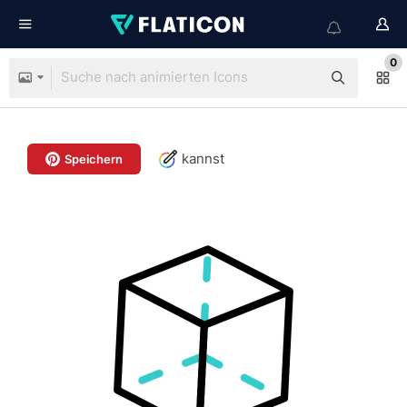
0
kannst
Speichern