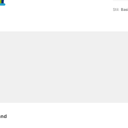
Stil:
Bas
and