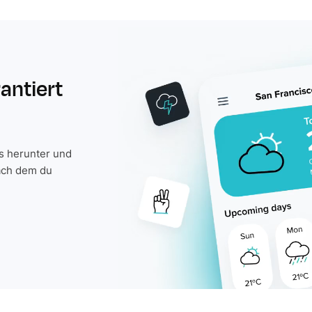
rantiert
is herunter und
ach dem du