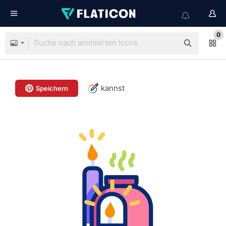
0
kannst
Speichern