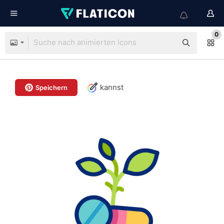
0
kannst
Speichern