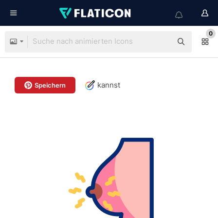
0
kannst
Speichern