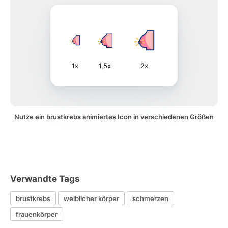
1x
1,5x
2x
Nutze ein brustkrebs animiertes Icon in verschiedenen Größen
Verwandte Tags
brustkrebs
weiblicher körper
schmerzen
frauenkörper