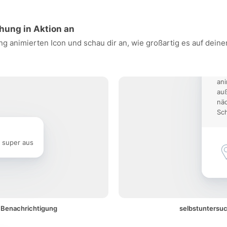
chung in Aktion an
g animierten Icon und schau dir an, wie großartig es auf dein
Ein
ani
auß
nä
Sch
e super aus
r Benachrichtigung
selbstuntersuc