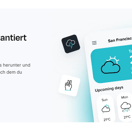
rantiert
is herunter und
ach dem du