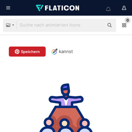
0
kannst
Speichern