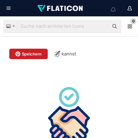
0
kannst
Speichern