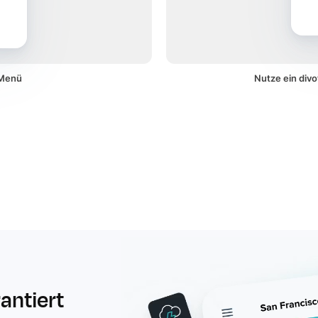
 Menü
Nutze ein divo
rantiert