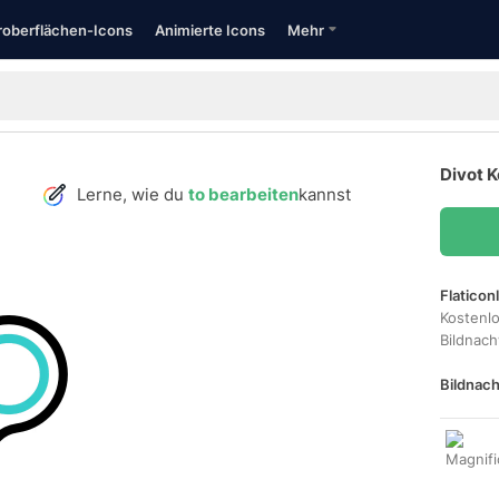
oberflächen-Icons
Animierte Icons
Mehr
Divot K
Lerne, wie du
to bearbeiten
kannst
Flaticon
Kostenl
Bildnac
Bildnach