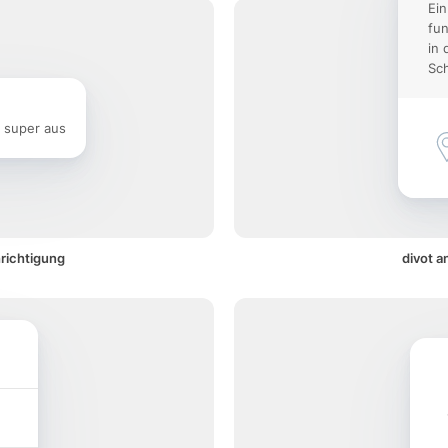
Ein
fun
in 
Sch
e super aus
hrichtigung
divot a