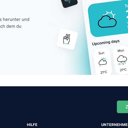
is herunter und
ach dem du
Z
HILFE
UNTERNEHM